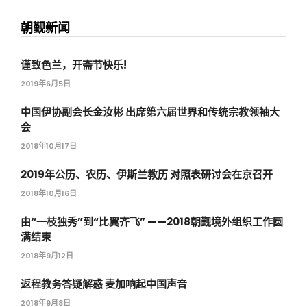
朝觐新闻
谨致色兰，开斋节快乐!
2019年6月5日
中国伊协副会长金汝彬 出席第六届世界和传统宗教领袖大
会
2018年10月17日
2019年公历、农历、伊斯兰教历 对照表研讨会在京召开
2018年10月16日
由“一枝独秀”到“比翼齐飞” ——2018朝觐境外组织工作圆
满结束
2018年9月12日
返程教务答疑解惑 麦加响起中国声音
2018年9月8日