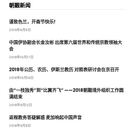
朝觐新闻
谨致色兰，开斋节快乐!
2019年6月5日
中国伊协副会长金汝彬 出席第六届世界和传统宗教领袖大
会
2018年10月17日
2019年公历、农历、伊斯兰教历 对照表研讨会在京召开
2018年10月16日
由“一枝独秀”到“比翼齐飞” ——2018朝觐境外组织工作圆
满结束
2018年9月12日
返程教务答疑解惑 麦加响起中国声音
2018年9月8日