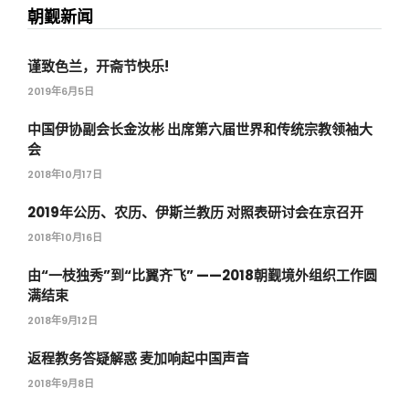
朝觐新闻
谨致色兰，开斋节快乐!
2019年6月5日
中国伊协副会长金汝彬 出席第六届世界和传统宗教领袖大
会
2018年10月17日
2019年公历、农历、伊斯兰教历 对照表研讨会在京召开
2018年10月16日
由“一枝独秀”到“比翼齐飞” ——2018朝觐境外组织工作圆
满结束
2018年9月12日
返程教务答疑解惑 麦加响起中国声音
2018年9月8日