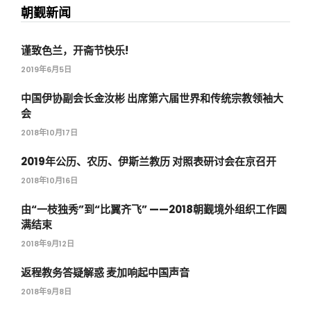
朝觐新闻
谨致色兰，开斋节快乐!
2019年6月5日
中国伊协副会长金汝彬 出席第六届世界和传统宗教领袖大
会
2018年10月17日
2019年公历、农历、伊斯兰教历 对照表研讨会在京召开
2018年10月16日
由“一枝独秀”到“比翼齐飞” ——2018朝觐境外组织工作圆
满结束
2018年9月12日
返程教务答疑解惑 麦加响起中国声音
2018年9月8日