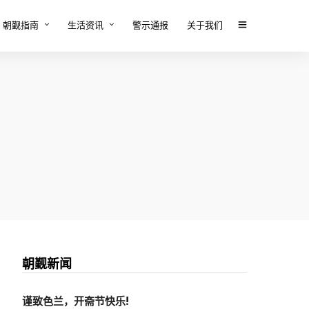
朝觐指南
生活资讯
警示通报
关于我们
朝觐新闻
谨致色兰，开斋节快乐!