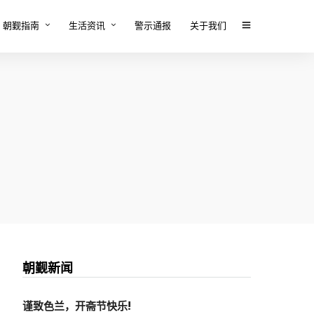
朝觐指南
生活资讯
警示通报
关于我们
朝觐新闻
谨致色兰，开斋节快乐!