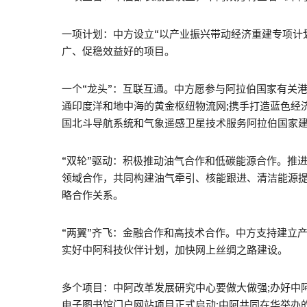
一项计划：中方设立“以产业振兴带动经济重建专项计
广、促稳效益好的项目。
一个“龙头”：互联互通。中方愿参与阿拉伯国家有关
通印度洋和地中海的黄金枢纽物流网;携手打造蓝色经济
国北斗导航系统和气象遥感卫星技术服务阿拉伯国家
“双轮”驱动：积极推动油气合作和低碳能源合作。推进
领域合作，共同构建油气牵引、核能跟进、清洁能源
略合作关系。
“两翼”齐飞：金融合作和高技术合作。中方支持建立产
实好中阿科技伙伴计划，加快网上丝绸之路建设。
多个项目：中阿改革发展研究中心要做大做强;办好中
电子图书馆门户网站项目正式启动;中阿共同在华举办