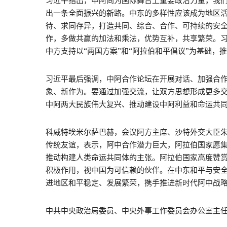
习近平指出，中阿同为国际舞台上重要政治力量，我
出一条全面振兴的新路。中东的多样性应该成为地区
待、求同存异，打造共同、综合、合作、可持续的安
作，多做共赢的加法和乘法，优势互补，共享繁荣。
中方支持以“两国方案”和“阿拉伯和平倡议”为基础，
习近平最后强调，中阿合作论坛在开展对话、加强合
象、新作为。要通过加强交流，让双方思想形成更多
中阿两大民族伟大复兴、推动建设中阿利益和命运共同
科威特埃米尔萨巴赫，会议阿方主席、沙特外交大臣
传统友谊，表示，阿中合作潜力巨大，阿拉伯国家愿集
推动构建人类命运共同体的主张。阿拉伯国家高度赞
积极作用，视中国为可信赖的伙伴。在中东和平与安
进地区和平稳定、发展繁荣，携手推进新时代阿中战
中共中央政治局委员、中央外事工作委员会办公室主