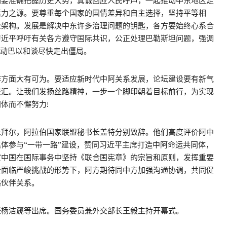
们要准确把握历史大势，真诚回应人民呼声，一起推动中东地区走
活力之源。要尊重每个国家的国情差异和自主选择，坚持平等相
全架构。发展是解决中东许多治理问题的钥匙，各方要始终心系合
习近平呼吁有关各方遵守国际共识，公正处理巴勒斯坦问题，强调
推动巴以和谈尽快走出僵局。
作方面大有可为。要适应新时代中阿关系发展，论坛建设要有新气
交汇。让我们发扬丝路精神，一步一个脚印朝着目标前行，为实现
体而不懈努力!
朱拜尔，阿拉伯国家联盟秘书长盖特分别致辞。他们高度评价阿中
体参与“一带一路”建设，赞同习近平主席打造中阿命运共同体，
赏中国在国际事务中坚持《联合国宪章》的宗旨和原则，发挥重要
全面临严峻挑战的形势下，阿方期待同中方加强沟通协调，共同促
略伙伴关系。
任杨洁篪等出席。国务委员兼外交部长王毅主持开幕式。