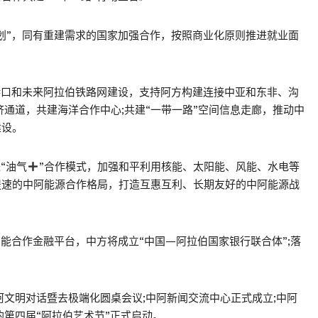
划”，同有重建需求的国家加强合作，按照商业化原则推进就业面
港口和未来阿拉伯铁路网建设，支持阿方构建连接中亚和东非、沟
通道，共建海洋合作中心;共建“一带一路”空间信息走廊，推动中
建设。
“油气
”合作模式，加强和平利用核能、太阳能、风能、水电等
提速的中阿能源合作格局，打造互惠互利、长期友好的中阿能源战
能合作金融平台，中方将成立“中国—阿拉伯国家银行联合体”;落
阿文明对话暨去极端化圆桌会议;中阿新闻交流中心正式成立;中阿
的第四届“阿拉伯艺术节”正式启动。