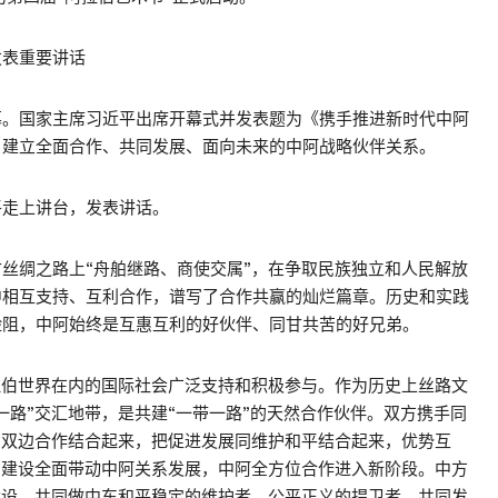
发表重要讲话
幕。国家主席习近平出席开幕式并发表题为《携手推进新时代中阿
，建立全面合作、共同发展、面向未来的中阿战略伙伴关系。
平走上讲台，发表讲话。
丝绸之路上“舟舶继路、商使交属”，在争取民族独立和人民解放
中相互支持、互利合作，谱写了合作共赢的灿烂篇章。历史和实践
险阻，中阿始终是互惠互利的好伙伴、同甘共苦的好兄弟。
拉伯世界在内的国际社会广泛支持和积极参与。作为历史上丝路文
一路”交汇地带，是共建“一带一路”的天然合作伙伴。双方携手同
同双边合作结合起来，把促进发展同维护和平结合起来，优势互
”建设全面带动中阿关系发展，中阿全方位合作进入新阶段。中方
建设，共同做中东和平稳定的维护者、公平正义的捍卫者、共同发