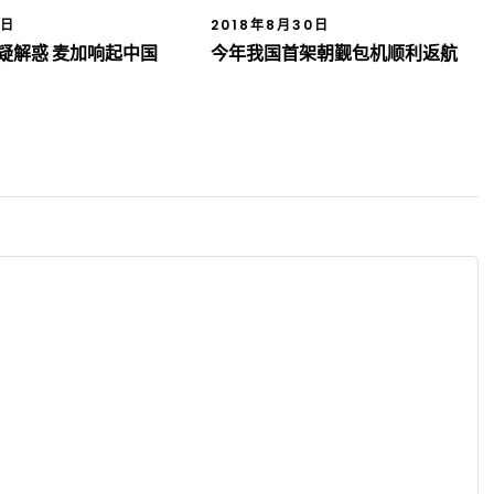
8日
2018年8月30日
疑解惑 麦加响起中国
今年我国首架朝觐包机顺利返航