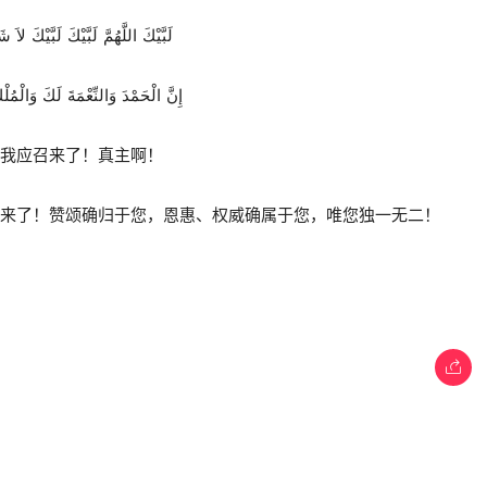
لَبَّيْكَ اللَّهُمَّ لَبَّيْكَ لَبَّيْكَ لاَ
إِنَّ الْحَمْدَ وَالنِّعْمَةَ لَكَ وَالْمُ
：
我应召来了！真主啊！
召来了！赞颂确归于您，恩惠、权威确属于您，唯您独一无二！