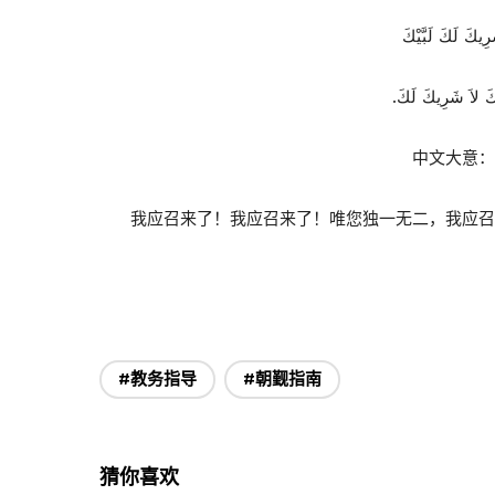
 شَرِيكَ لَكَ لَبَّيْكَ
.لْكَ لاَ شَرِيكَ لَكَ
中文大意
我应召来了！我应召来了！唯您独一无二，我应
#教务指导
#朝觐指南
猜你喜欢