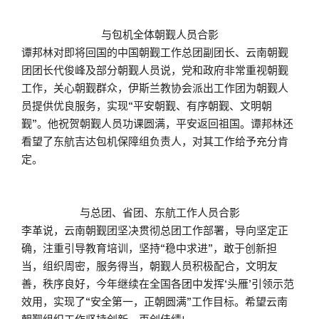
与包机全体朝觐人员合影
谭邦林对即将回国的中国朝觐工作总团副团长、云南朝觐
团团长代俊峰及部分朝觐人员说，党和政府非常重视朝觐
工作，关心朝觐群众，伊斯兰教协会派出工作团为朝觐人
员提供优良服务，实现“平安朝觐、有序朝觐、文明朝
觐”。他祝贺朝觐人员功课圆满，平安返回祖国。谭邦林还
看望了东航吉达包机保障组负责人，对其工作给予充分肯
定。
与总团、省团、东航工作人员合影
李革说，云南朝觐团坚决贯彻总团工作部署，导向坚定正
确，注重引导教育培训，坚持“稳中求进”，敢于创新担
当，组织周密，服务得当，朝觐人员积极配合，文明友
善，秩序良好，今年继续在全国各团中发挥‘头雁’引领示范
效用，实现了“安全第一，正朝圆满”工作目标。希望云南