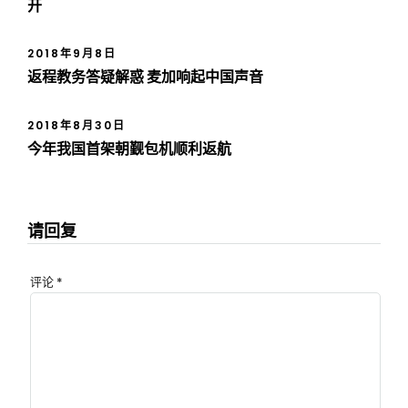
开
2018年9月8日
返程教务答疑解惑 麦加响起中国声音
2018年8月30日
今年我国首架朝觐包机顺利返航
请回复
评论
*