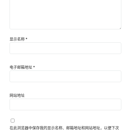
显示名称
*
电子邮箱地址
*
网站地址
在此浏览器中保存我的显示名称、邮箱地址和网站地址，以便下次