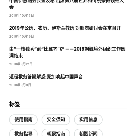
中国伊协副会长金汝彬 出席第六届世界和传统宗教领袖大
会
2018年10月17日
2019年公历、农历、伊斯兰教历 对照表研讨会在京召开
2018年10月16日
由“一枝独秀”到“比翼齐飞” ——2018朝觐境外组织工作圆
满结束
2018年9月12日
返程教务答疑解惑 麦加响起中国声音
2018年9月8日
标签
使用指南
安全须知
实用信息
教务指导
朝觐指南
朝觐新闻