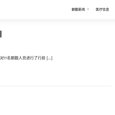
朝觐新闻
医疗信息
训
11名朝觐人员进行了行前 […]