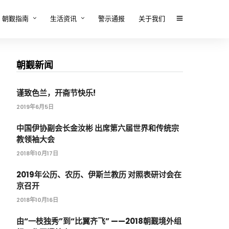
朝觐指南
生活资讯
警示通报
关于我们
朝觐新闻
谨致色兰，开斋节快乐!
2019年6月5日
中国伊协副会长金汝彬 出席第六届世界和传统宗
教领袖大会
2018年10月17日
2019年公历、农历、伊斯兰教历 对照表研讨会在
京召开
2018年10月16日
由“一枝独秀”到“比翼齐飞” ——2018朝觐境外组