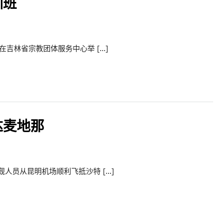
训班
在吉林省宗教团体服务中心举 […]
达麦地那
觐人员从昆明机场顺利飞抵沙特 […]